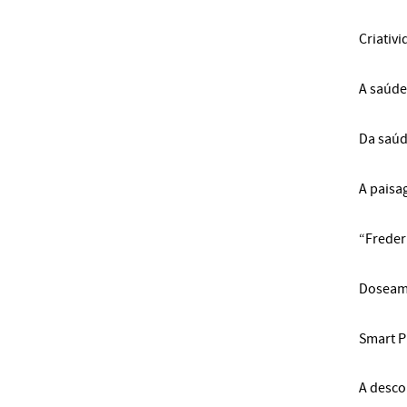
Criativi
A saúde
Da saúd
A paisa
“Frederi
Doseame
Smart P
A desco