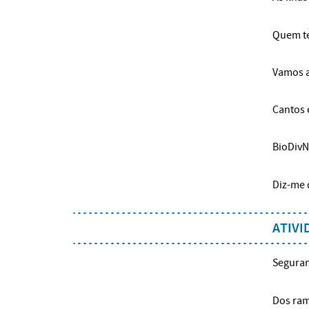
Quem te
Vamos a
Cantos 
BioDivN
Diz-me 
ATIVI
Seguran
Dos ram