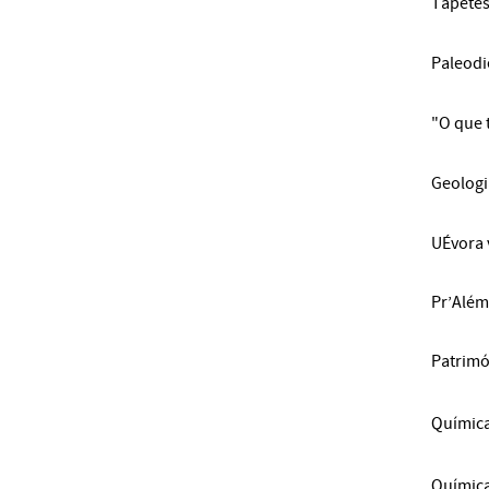
Tapetes
Paleodi
"O que t
Geologi
UÉvora 
Pr’Além
Patrimó
Química
Química