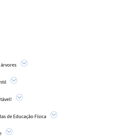
 árvores
til
tável!
las de Educação Física
e