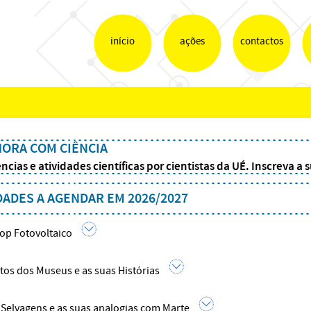
início
ações
contactos
ORA COM CIÊNCIA
ncias e atividades científicas por cientistas da UÉ. Inscreva a
DADES A AGENDAR EM 2026/2027
p Fotovoltaico
tos dos Museus e as suas Histórias
s Selvagens e as suas analogias com Marte