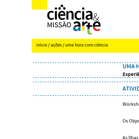
início
/
ações
/ uma hora com ciência
UMA H
Experiê
ATIVI
Worksho
Os Obje
As Ilha