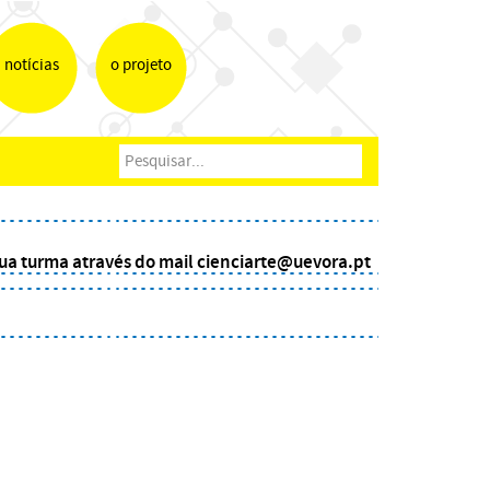
notícias
o projeto
 sua turma através do mail
cienciarte@uevora.pt