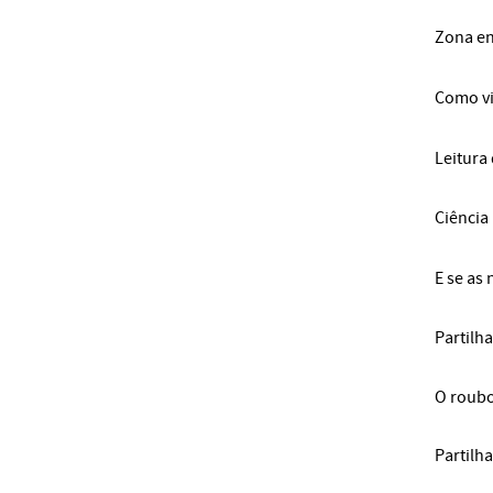
Zona en
Como vi
Leitura 
Ciência
E se as
Partilha
O roubo
Partilha