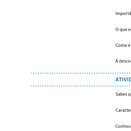
Importâ
O que e
Como é 
À desco
ATIVI
Sabes q
Caracte
Conhece