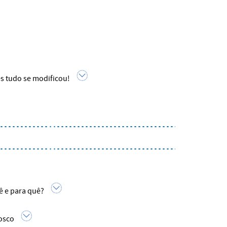
és tudo se modificou!
ê e para quê?
osco