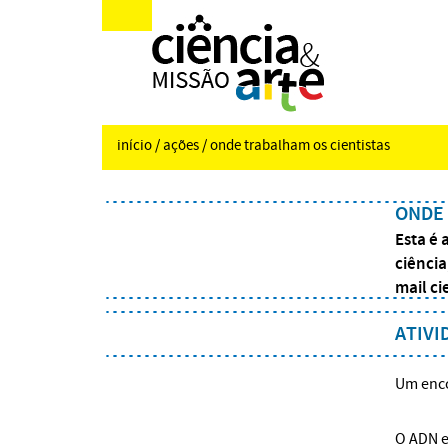
início
/
ações
/ onde trabalham os cientistas
ONDE 
Esta é 
ciência
mail
ci
ATIVI
Um enc
O ADN e